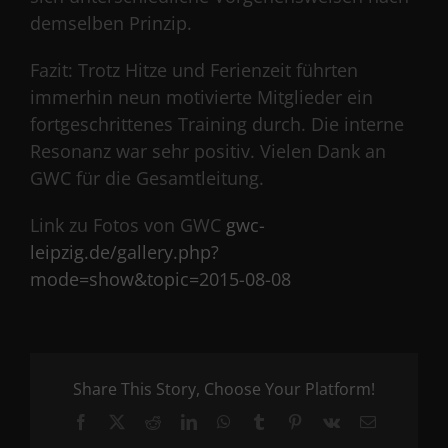
demselben Prinzip.
Fazit: Trotz Hitze und Ferienzeit führten
immerhin neun motivierte Mitglieder ein
fortgeschrittenes Training durch. Die interne
Resonanz war sehr positiv. Vielen Dank an
GWC für die Gesamtleitung.
Link zu Fotos von GWC
gwc-
leipzig.de/gallery.php?
mode=show&topic=2015-08-08
Share This Story, Choose Your Platform!
Facebook
X
Reddit
LinkedIn
WhatsApp
Tumblr
Pinterest
Vk
Email