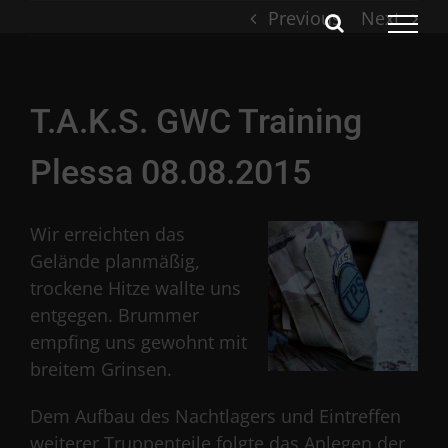
Skip
Previous
Next
to
content
T.A.K.S. GWC Training
Plessa 08.08.2015
Wir erreichten das
Gelände planmäßig,
trockene Hitze wallte uns
entgegen. Brummer
empfing uns gewohnt mit
breitem Grinsen.
Dem Aufbau des Nachtlagers und Eintreffen
weiterer Truppenteile folgte das Anlegen der