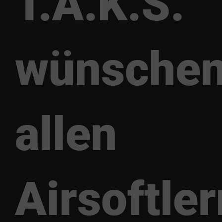
T.A.K.S.
wünsche
allen
Airsoftler