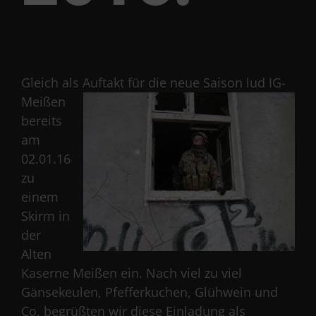
Gleich als Auftakt für die neue Sais
on lud IG-
Meißen
bereits
am
02.01.16
zu
einem
Skirm in
der
Alten
Kaserne Meißen ein. Nach viel zu viel
Gänsekeulen, Pfefferkuchen, Glühwein und
Co. begrüßten wir diese Einladung als