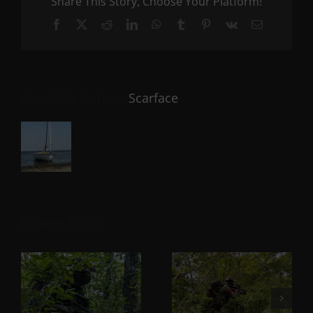
Share This Story, Choose Your Platform!
Facebook
X
Reddit
LinkedIn
WhatsApp
Tumblr
Pinterest
Vk
Email
About the Author:
Scarface
Related Posts