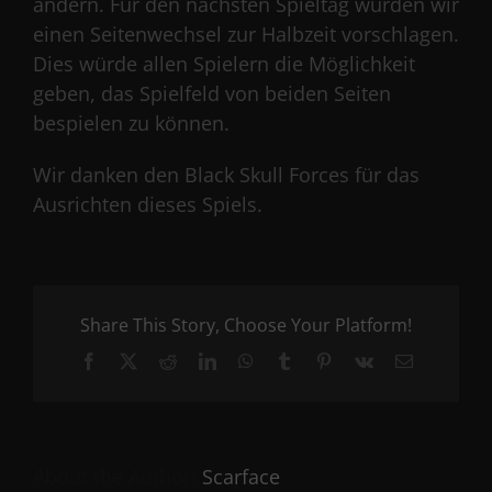
ändern. Für den nächsten Spieltag würden wir
einen Seitenwechsel zur Halbzeit vorschlagen.
Dies würde allen Spielern die Möglichkeit
geben, das Spielfeld von beiden Seiten
bespielen zu können.
Wir danken den Black Skull Forces für das
Ausrichten dieses Spiels.
Share This Story, Choose Your Platform!
Facebook
X
Reddit
LinkedIn
WhatsApp
Tumblr
Pinterest
Vk
Email
About the Author:
Scarface