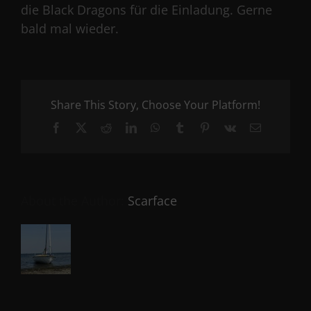
die Black Dragons für die Einladung. Gerne
bald mal wieder.
Share This Story, Choose Your Platform!
Facebook
X
Reddit
LinkedIn
WhatsApp
Tumblr
Pinterest
Vk
Email
About the Author:
Scarface