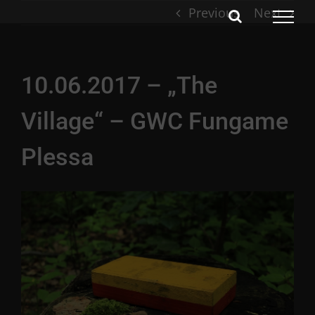
Skip
Previous
Next
to
content
10.06.2017 – „The
Village“ – GWC Fungame
Plessa