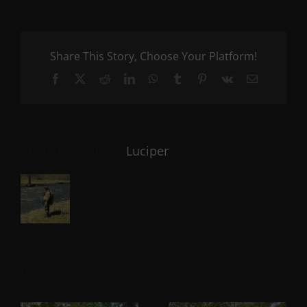
Share This Story, Choose Your Platform!
Facebook
X
Reddit
LinkedIn
WhatsApp
Tumblr
Pinterest
Vk
Email
About the Author:
Luciper
Related Posts