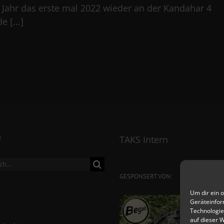
 Jahr das erste mal 2022 wieder an der Kandahar 4
 [...]
N
TAKS Intern
ch
GESPONSERT VON:
Um dir ein 
Geräteinfor
Technologie
auf dieser 