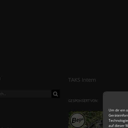
N
TAKS Intern
ch
GESPONSERT VON:
Um dir ein 
Geräteinfor
Technologie
auf dieser 