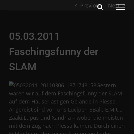
Skip
Previous
Next
to
content
05.03.2011
Faschingsfunny der
SLAM
Gestern
waren wir auf dem Faschingsfunny der SLAM
auf dem Häuserlastigen Gelände in Plessa.
Angereist sind von uns Luciper, 8Ball, E.M.U.,
Zaaki,Lupus und Xandria – wobei die meisten
mit dem Zug nach Plessa kamen. Durch einen
Fehler beim Umsteigen kamen wir leider