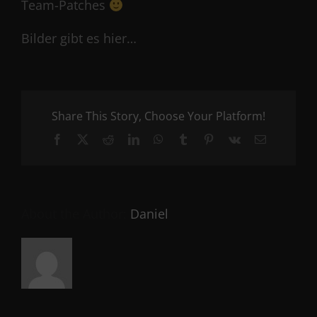
Team-Patches
Bilder gibt es hier…
Share This Story, Choose Your Platform!
Facebook
X
Reddit
LinkedIn
WhatsApp
Tumblr
Pinterest
Vk
Email
About the Author:
Daniel