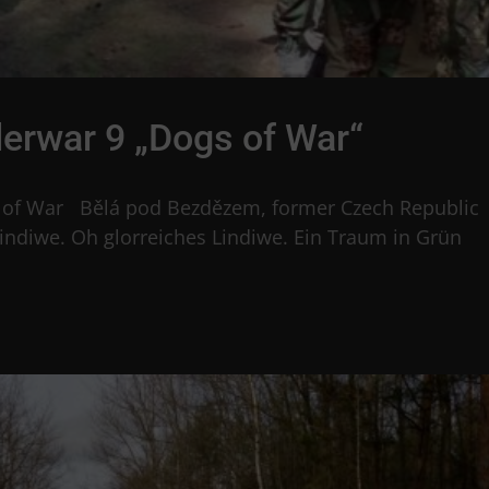
erwar 9 „Dogs of War“
s of War Bělá pod Bezdězem, former Czech Republic
„Lindiwe. Oh glorreiches Lindiwe. Ein Traum in Grün